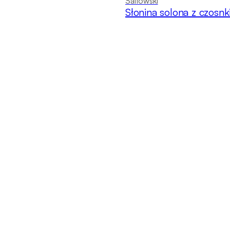
Saltowski
Słonina solona z czosn