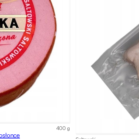
400 g
 osłonce