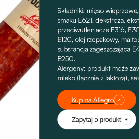
Składniki: mięso wieprzowe,
smaku E621, dekstroza, ekst
przeciwutleniacze E316, E3
E120, olej rzepakowy, malt
substancja zagęszczająca E
E250.
Alergeny: produkt może zawi
mleko (łącznie z laktozą), sez
Kup na Allegro
Zapytaj o produkt