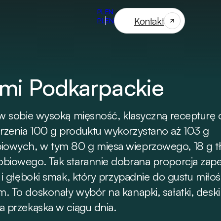
Kontakt
PL
EN
ami Podkarpackie
 w sobie wysoką mięsność, klasyczną recepturę 
rzenia 100 g produktu wykorzystano aż 103 g
iowych, w tym 80 g mięsa wieprzowego, 18 g t
obiowego. Tak starannie dobrana proporcja zap
ć i głęboki smak, który przypadnie do gustu miło
. To doskonały wybór na kanapki, sałatki, desk
a przekąska w ciągu dnia.