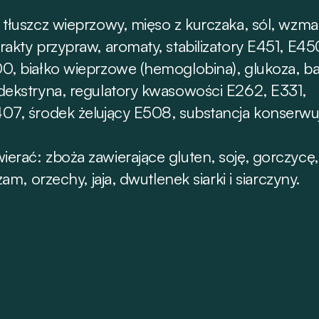
 tłuszcz wieprzowy, mięso z kurczaka, sól, wzm
rakty przypraw, aromaty, stabilizatory E451, E45
00, białko wieprzowe (hemoglobina), glukoza, b
odekstryna, regulatory kwasowości E262, E331,
407, środek żelujący E508, substancja konserwu
erać: zboża zawierające gluten, soję, gorczycę, 
am, orzechy, jaja, dwutlenek siarki i siarczyny.