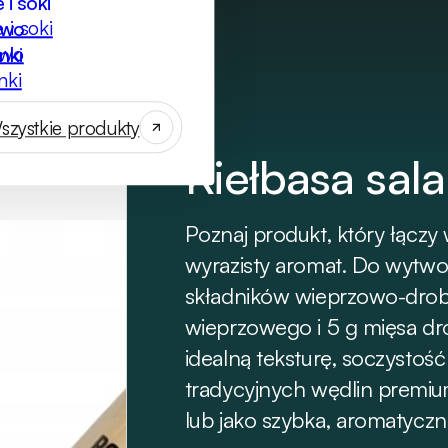
 i soki
ywo
nki
szystkie produkty
Kiełbasa sal
Poznaj produkt, który łączy
wyrazisty aromat. Do wytwo
składników wieprzowo-drob
wieprzowego i 5 g mięsa dr
idealną teksturę, soczystoś
tradycyjnych wędlin premium
lub jako szybka, aromatyczn