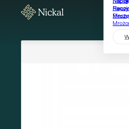
Nabiał
Napoje
Piecz
Mrożo
W