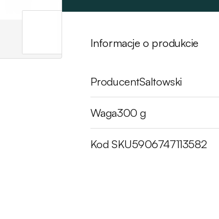
Informacje o produkcie
Producent
Saltowski
Waga
300 g
Kod SKU
5906747113582