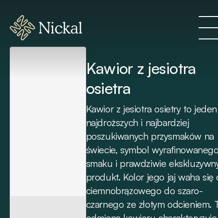
Kawior z jesiotra
osietra
Kawior z jesiotra osietry to jeden
najdroższych i najbardziej
poszukiwanych przysmaków na
świecie, symbol wyrafinowaneg
smaku i prawdziwie ekskluzywn
produkt. Kolor jego jaj waha się
ciemnobrązowego do szaro-
czarnego ze złotym odcieniem. 
odmiana kawioru charakteryzuje