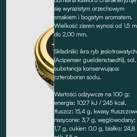
się wyrazistym orzechowym
smakiem i bogatym aromatem.
Wielkość ziaren wynosi od 1,5 
do 2,00 mm.
Składniki: ikra ryb jesiotrowatych
(Acipenser gueldenstaedtii), sól,
substancja konserwująca:
czteroboran sodu.
Wartości odżywcze na 100 g:
energia: 1027 kJ / 245 kcal,
tłuszcz: 15,4 g, kwasy tłuszczow
nasycone: 3,7 g, węglowodany:
1,7 g, cukier: 0,0 g, białko: 24,8
sól: 3,5 g.