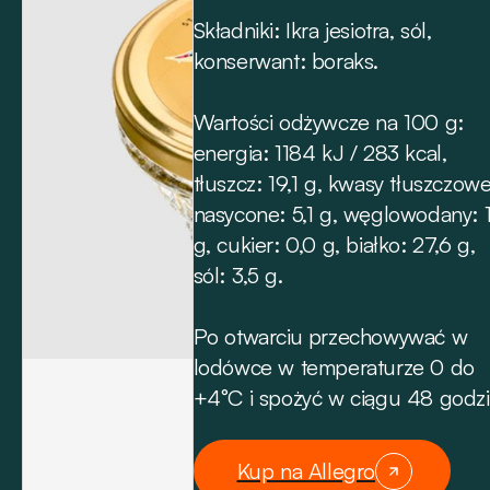
Składniki: Ikra jesiotra, sól,
konserwant: boraks.
Wartości odżywcze na 100 g:
energia: 1184 kJ / 283 kcal,
tłuszcz: 19,1 g, kwasy tłuszczow
nasycone: 5,1 g, węglowodany: 1
g, cukier: 0,0 g, białko: 27,6 g,
sól: 3,5 g.
Po otwarciu przechowywać w
lodówce w temperaturze 0 do
+4°C i spożyć w ciągu 48 godzi
Kup na Allegro