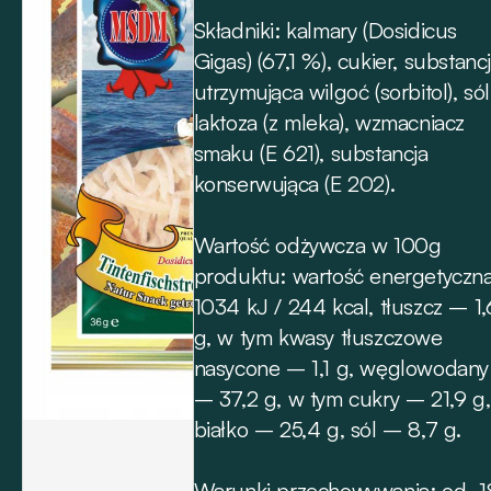
Składniki: kalmary (Dosidicus
Gigas) (67,1 %), cukier, substanc
utrzymująca wilgoć (sorbitol), sól
laktoza (z mleka), wzmacniacz
smaku (E 621), substancja
konserwująca (E 202).
Wartość odżywcza w 100g
produktu: wartość energetyczn
1034 kJ / 244 kcal, tłuszcz – 1,
g, w tym kwasy tłuszczowe
nasycone – 1,1 g, węglowodany
– 37,2 g, w tym cukry – 21,9 g,
białko – 25,4 g, sól – 8,7 g.
Warunki przechowywania: od -1