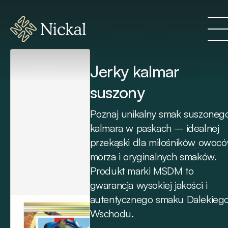
Jerky kalmar
suszony
Poznaj unikalny smak suszoneg
kalmara w paskach – idealnej
przekąski dla miłośników owoc
morza i oryginalnych smaków.
Produkt marki MSDM to
gwarancja wysokiej jakości i
autentycznego smaku Dalekieg
Wschodu.