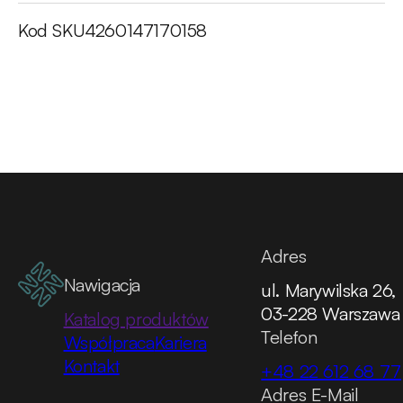
Kod SKU
4260147170158
Adres
Nawigacja
ul. Marywilska 26,
03-228 Warszawa
Katalog produktów
Telefon
Współpraca
Kariera
Kontakt
+48 22 612 68 77
Adres E-Mail